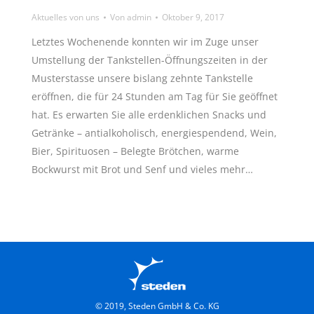
Aktuelles von uns
Von
admin
Oktober 9, 2017
Letztes Wochenende konnten wir im Zuge unser
Umstellung der Tankstellen-Öffnungszeiten in der
Musterstasse unsere bislang zehnte Tankstelle
eröffnen, die für 24 Stunden am Tag für Sie geöffnet
hat. Es erwarten Sie alle erdenklichen Snacks und
Getränke – antialkoholisch, energiespendend, Wein,
Bier, Spirituosen – Belegte Brötchen, warme
Bockwurst mit Brot und Senf und vieles mehr…
© 2019, Steden GmbH & Co. KG